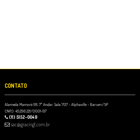
CONTATO
Alameda Mamoré 911, 7º Andar, Sala 707 - Alphaville - Barueri/SP
CNPJ: 45.296.221/0001-97
(11) 5152-0049
sac@gracing1.com.br