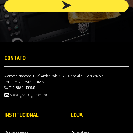
CONTATO
Alameda Mamoré 911, 7º Andar, Sala 707 - Alphaville - Barueri/SP
CNPJ: 45.296.221/0001-97
(11) 5152-0049
sac@gracing1.com.br
INSTITUCIONAL
LOJA
Página Inicial
Produtos