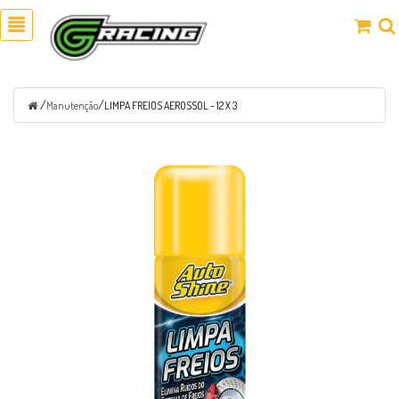
/
/
Manutenção
LIMPA FREIOS AEROSSOL - 12 X 3