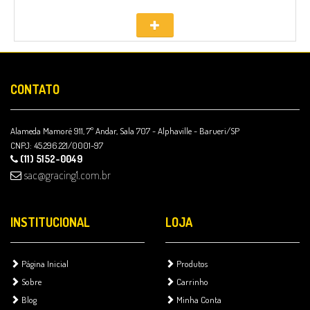
CONTATO
Alameda Mamoré 911, 7º Andar, Sala 707 - Alphaville - Barueri/SP
CNPJ: 45.296.221/0001-97
(11) 5152-0049
sac@gracing1.com.br
INSTITUCIONAL
LOJA
Página Inicial
Produtos
Sobre
Carrinho
Blog
Minha Conta