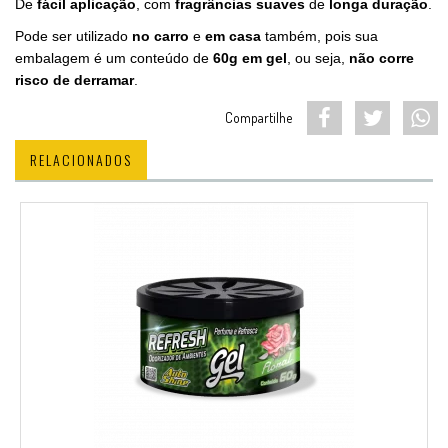
De
fácil aplicação
, com
fragrâncias suaves
de
longa duração
.
Pode ser utilizado
no carro
e
em casa
também, pois sua
embalagem é um conteúdo de
60g em gel
, ou seja,
não corre
risco de derramar
.
Compartilhe
RELACIONADOS