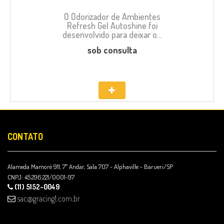
O Odorizador de Ambientes
Refresh Gel Autoshine foi
desenvolvido para deixar o...
sob consulta
CONTATO
Alameda Mamoré 911, 7º Andar, Sala 707 - Alphaville - Barueri/SP
CNPJ: 45.296.221/0001-97
(11) 5152-0049
sac@gracing1.com.br